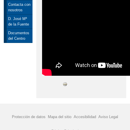
Contacta con
nosotros
D. José Mª
de la Fuente
Documentos
del Centro
Protección de datos
Mapa del sitio
Accesibilidad
Aviso Legal