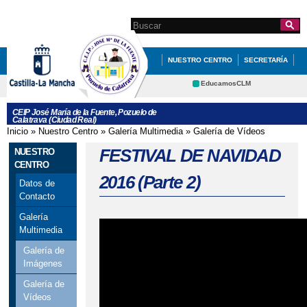
Pasar al
contenido
Search this site
Formulario de
principal
búsqueda
NUESTRO CENTRO
SECRETARÍA
EDUCACIÓN
QUÉ HACEMOS
EducamosCLM
Delphos
NOVEDADES
AMPA
CEIP José María de la Fuente, Pozuelo de
Calatrava (Ciudad Real)
Educación
CRFP
Inicio
»
Nuestro Centro
»
Galería Multimedia
»
Galería de Vídeos
Se encuentra usted aquí
Contacto
Cultura
FESTIVAL DE NAVIDAD
NUESTRO
Deportes
CENTRO
2016 (Parte 2)
Datos de
Contacto
Galería
Multimedia
Galería de
Imágenes
Galería de
Vídeos