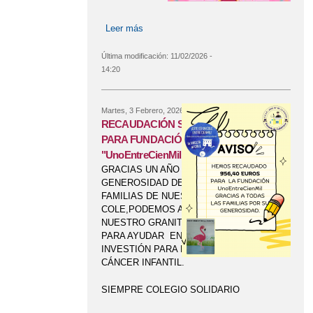
Leer más
sobre DESFILE ESCOLAR DE
CARNAVAL APLAZADO
Última modificación:
11/02/2026 -
14:20
Martes, 3 Febrero, 2026
RECAUDACIÓN SOLIDARIA
PARA FUNDACIÓN
"UnoEntreCienMil"
GRACIAS UN AÑO MÁS A LA
GENEROSIDAD DE LAS
FAMILIAS DE NUESTROO
COLE,PODEMOS APORTAR
NUESTRO GRANITO DE ARENA
PARA AYUDAR EN LA
INVESTIÓN PARA LA CURA DEL
CÁNCER INFANTIL.
SIEMPRE COLEGIO SOLIDARIO