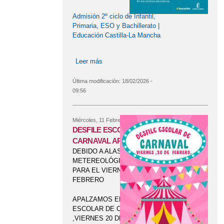
Admisión 2º ciclo de Infantil,
Primaria, ESO y Bachillerato |
Educación Castilla-La Mancha
Leer más
sobre ADMISIÓN DE ALUMNADO
Última modificación:
18/02/2026 -
09:56
Miércoles, 11 Febrero, 2026
DESFILE ESCOLAR DE
CARNAVAL APLAZADO
DEBIDO A ALAS CONDICIONES
METEREOLÓGICAS PREVISTAS
PARA EL VIERNES ,13 DE
FEBRERO
APALZAMOS EL DESFILE
ESCOLAR DE CARNAVLA AL
,VIERNES 20 DE FEBRERO.