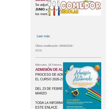
Se adjunta el menú del mes de
JUNIO
en formato PDF así como
los menús especiales.
Leer más
sobre MENÚ COMEDOR ESCOLAR -
JUNIO 2026
Última modificación:
08/06/2026 -
23:31
Miércoles, 18 Febrero, 2026
ADMISIÓN DE ALUMNADO
PROCESO DE ADMISIÓN PARA
EL CURSO 2026-27
DEL 23 DE FEBRERO AL 9 DE
MARZO
TODA LA INFORMACIÓN EN
ESTE ENLACE.