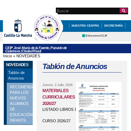
Pasar al
contenido
Search this site
Formulario de
principal
búsqueda
NUESTRO CENTRO
SECRETARÍA
EDUCACIÓN
QUÉ HACEMOS
EducamosCLM
Delphos
NOVEDADES
AMPA
CEIP José María de la Fuente, Pozuelo de
Calatrava (Ciudad Real)
Educación
CRFP
Inicio
»
NOVEDADES
Se encuentra usted aquí
Contacto
Cultura
Tablón de Anuncios
NOVEDADES
Deportes
Tablón de
Anuncios
Jueves, 2 Julio, 2026
RECOMENDACIONES
MATERIALES
PARA LOS
CURRICULARES CURSO
NUEVOS
2026/27
ALUMNOS
DE
LISTADO LIBROS DE TEXTO
EDUCACIÓN
INFANTIL
CURSO 2026/27