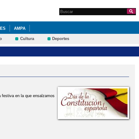
Search this site
Formulario de
búsqueda
DES
AMPA
o
Cultura
Deportes
a festiva en la que ensalzamos