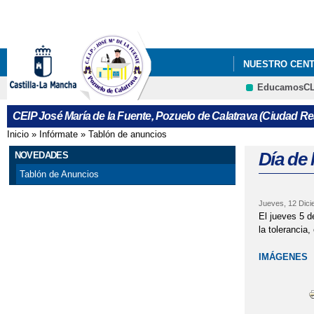
NUESTRO CEN
EducamosC
CEIP José María de la Fuente, Pozuelo de Calatrava (Ciudad Re
Inicio
»
Infórmate
»
Tablón de anuncios
Se encuentra usted aquí
Día de 
NOVEDADES
Tablón de Anuncios
Jueves, 12 Dici
El jueves 5 d
la tolerancia
IMÁGENES