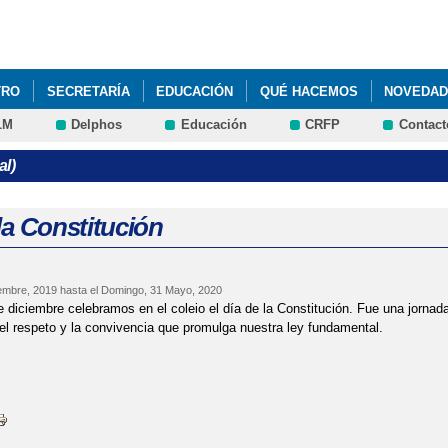
Pasar al
contenido
principal
TRO
SECRETARÍA
EDUCACIÓN
QUÉ HACEMOS
NOVEDA
LM
Delphos
Educación
CRFP
Contact
al)
la Constitución
embre, 2019
hasta el
Domingo, 31 Mayo, 2020
e diciembre celebramos en el coleio el día de la Constitución. Fue una jornad
, el respeto y la convivencia que promulga nuestra ley fundamental.