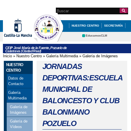
Pasar al
contenido
Search this site
Formulario de
principal
búsqueda
NUESTRO CENTRO
SECRETARÍA
EDUCACIÓN
QUÉ HACEMOS
EducamosCLM
Delphos
NOVEDADES
AMPA
CEIP José María de la Fuente, Pozuelo de
Calatrava (Ciudad Real)
Educación
CRFP
Inicio
»
Nuestro Centro
»
Galería Multimedia
»
Galería de Imágenes
Se encuentra usted aquí
Contacto
Cultura
JORNADAS
NUESTRO
Deportes
CENTRO
DEPORTIVAS:ESCUELA
Datos de
Contacto
MUNICIPAL DE
Galería
Multimedia
BALONCESTO Y CLUB
Galería de
BALONMANO
Imágenes
POZUELO
Galería de
Vídeos