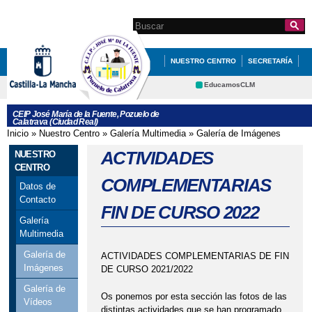
Pasar al
contenido
Search this site
Formulario de
principal
búsqueda
NUESTRO CENTRO
SECRETARÍA
EDUCACIÓN
QUÉ HACEMOS
EducamosCLM
Delphos
NOVEDADES
AMPA
CEIP José María de la Fuente, Pozuelo de
Calatrava (Ciudad Real)
Educación
CRFP
Inicio
»
Nuestro Centro
»
Galería Multimedia
»
Galería de Imágenes
Se encuentra usted aquí
Contacto
Cultura
ACTIVIDADES
NUESTRO
Deportes
CENTRO
COMPLEMENTARIAS
Datos de
Contacto
FIN DE CURSO 2022
Galería
Multimedia
Galería de
ACTIVIDADES COMPLEMENTARIAS DE FIN
Imágenes
DE CURSO 2021/2022
Galería de
Os ponemos por esta sección las fotos de las
Vídeos
distintas actividades que se han programado